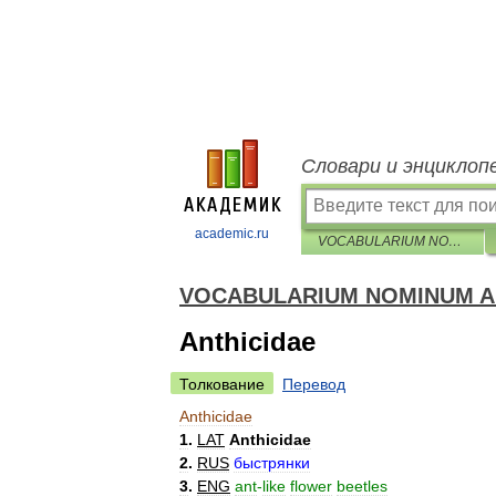
Словари и энциклоп
academic.ru
VOCABULARIUM NOMINUM ANIMALIUM QUINQUELINGUE
VOCABULARIUM NOMINUM A
Anthicidae
Толкование
Перевод
Anthicidae
1
.
LAT
Anthicidae
2
.
RUS
быстрянки
3
.
ENG
ant
-
like
flower
beetles