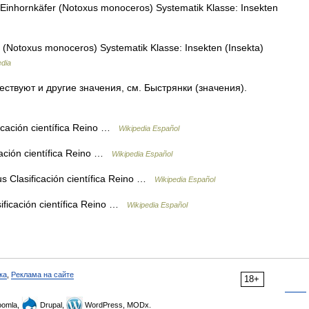
inhornkäfer (Notoxus monoceros) Systematik Klasse: Insekten
(Notoxus monoceros) Systematik Klasse: Insekten (Insekta)
edia
ствуют и другие значения, см. Быстрянки (значения).
cación científica Reino …
Wikipedia Español
ación científica Reino …
Wikipedia Español
Clasificación científica Reino …
Wikipedia Español
sificación científica Reino …
Wikipedia Español
ка
,
Реклама на сайте
18+
omla,
Drupal,
WordPress, MODx.