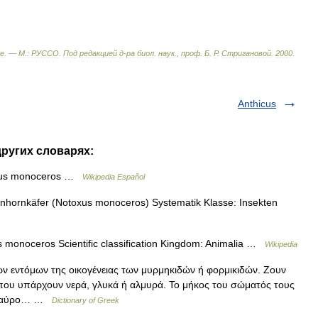
е
. —
М
.
:
РУССО
.
Под
редакцией
д
-
ра
биол
.
наук
.,
проф
.
Б
.
Р
.
Стригановой
.
2000
.
Anthicus
других словарях:
oxus monoceros …
Wikipedia Español
hornkäfer (Notoxus monoceros) Systematik Klasse: Insekten
s monoceros Scientific classification Kingdom: Animalia …
Wikipedia
ων εντόμων της οικογένειας των μυρμηκιδών ή φορμικιδών. Ζουν
όπου υπάρχουν νερά, γλυκά ή αλμυρά. Το μήκος του σώματός τους
υν μαύρο… …
Dictionary of Greek