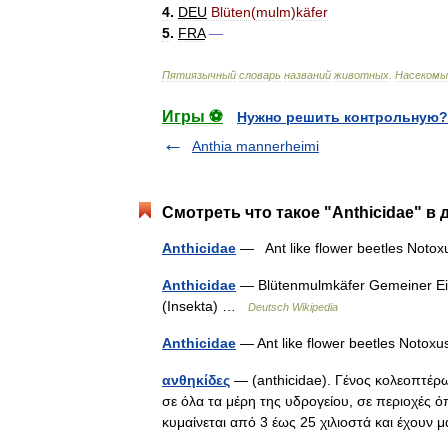
4
.
DEU
Blüten
(
mulm
)
käfer
5
.
FRA
—
Пятиязычный
словарь
названий
животных
.
Насекомы
Игры ⚽
Нужно решить контрольную?
Anthia mannerheimi
Смотреть что такое "Anthicidae" в 
Anthicidae
— Ant like flower beetles Not
Anthicidae
— Blütenmulmkäfer Gemeiner Ein
(Insekta) …
Deutsch Wikipedia
Anthicidae
— Ant like flower beetles Notoxu
ανθηκίδες
— (anthicidae). Γένος κολεοπτέρ
σε όλα τα μέρη της υδρογείου, σε περιοχές 
κυμαίνεται από 3 έως 25 χιλιοστά και έχο