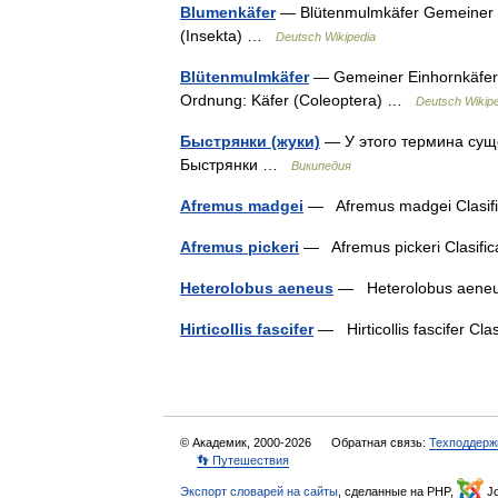
Blumenkäfer
— Blütenmulmkäfer Gemeiner E
(Insekta) …
Deutsch Wikipedia
Blütenmulmkäfer
— Gemeiner Einhornkäfer 
Ordnung: Käfer (Coleoptera) …
Deutsch Wikip
Быстрянки (жуки)
— У этого термина суще
Быстрянки …
Википедия
Afremus madgei
— Afremus madgei Clasifi
Afremus pickeri
— Afremus pickeri Clasific
Heterolobus aeneus
— Heterolobus aeneus 
Hirticollis fascifer
— Hirticollis fascifer Cla
© Академик, 2000-2026
Обратная связь:
Техподдерж
👣 Путешествия
Экспорт словарей на сайты
, сделанные на PHP,
Jo